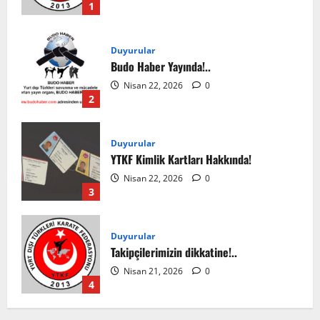
1
Duyurular
Budo Haber Yayında!..
Nisan 22, 2026
0
2
Duyurular
YTKF Kimlik Kartları Hakkında!
Nisan 22, 2026
0
3
Duyurular
Takipçilerimizin dikkatine!..
Nisan 21, 2026
0
4