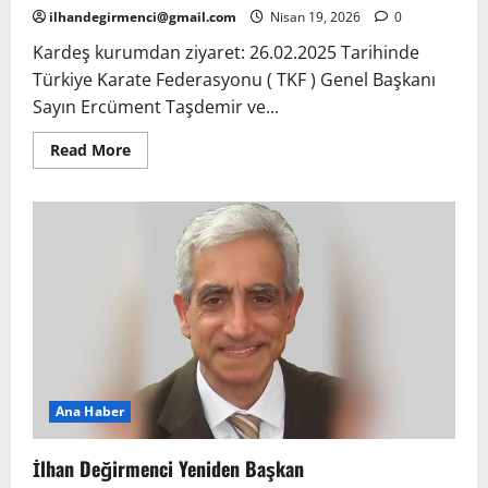
ilhandegirmenci@gmail.com
Nisan 19, 2026
0
Kardeş kurumdan ziyaret: 26.02.2025 Tarihinde
Türkiye Karate Federasyonu ( TKF ) Genel Başkanı
Sayın Ercüment Taşdemir ve...
Read
Read More
more
about
Kardeş
Kurumdan
Ziyaret.
Ana Haber
İlhan Değirmenci Yeniden Başkan