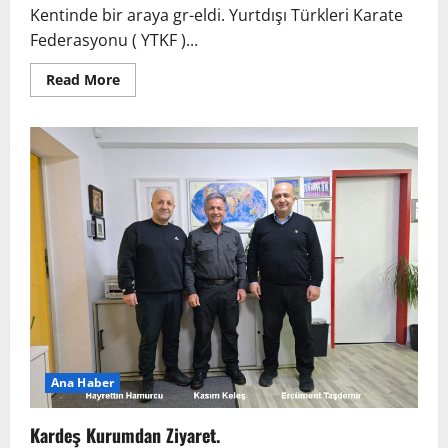
Kentinde bir araya gr-eldi. Yurtdışı Türkleri Karate
Federasyonu ( YTKF )...
Read
Read More
more
about
Kurmaylar,
Dortmund’da
Buluştu!
Ana Haber
Kardeş Kurumdan Ziyaret.