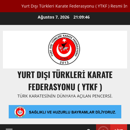
Yurt Dışı Türkleri Karate Federasyonu ( YTKF ) Resmi İnternet S
Skip
Ağustos 7, 2026
21:09:46
to
content
YURT DIŞI TÜRKLERI KARATE
FEDERASYONU ( YTKF )
TÜRK KARATESININ DÜNYAYA AÇILAN PENCERSI.