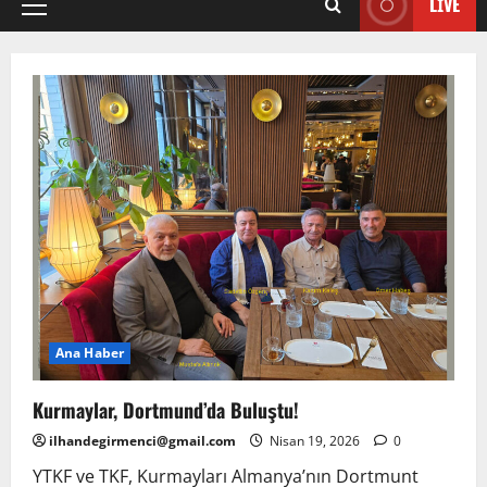
LIVE
Primary
Menu
Ana Haber
Kurmaylar, Dortmund’da Buluştu!
ilhandegirmenci@gmail.com
Nisan 19, 2026
0
YTKF ve TKF, Kurmayları Almanya’nın Dortmunt