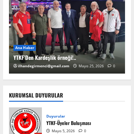
Ana Haber
A
YTKF’Den Kardeşlik örneği!..
YT
ilhandegirmenci@gmail.com
Mayıs 25, 2026
0
KURUMSAL DUYURULAR
Duyurular
YTKF-Üyeler Buluşması
Mayıs 5, 2026
0