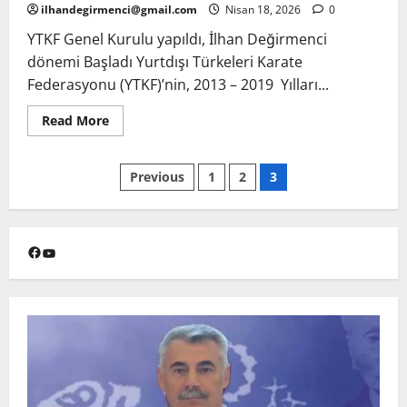
ilhandegirmenci@gmail.com
Nisan 18, 2026
0
YTKF Genel Kurulu yapıldı, İlhan Değirmenci
dönemi Başladı Yurtdışı Türkeleri Karate
Federasyonu (YTKF)’nin, 2013 – 2019 Yılları...
Read
Read More
more
about
İlhan
Yazı
Değirmenci
Previous
1
2
3
Yeniden
Başkan
sayfalandırması
Facebook
YouTube