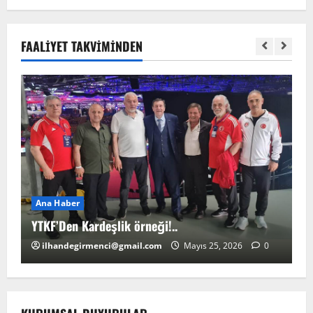
FAALIYET TAKVIMINDEN
Ana Haber
A
YTKF’Den Kardeşlik örneği!..
YT
ilhandegirmenci@gmail.com
Mayıs 25, 2026
0