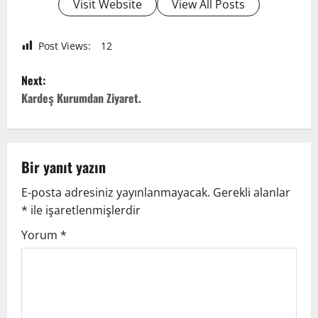
Visit Website
View All Posts
Post Views:
12
P
Next:
o
Kardeş Kurumdan Ziyaret.
s
t
Bir yanıt yazın
n
E-posta adresiniz yayınlanmayacak.
Gerekli alanlar
*
ile işaretlenmişlerdir
a
Yorum
*
v
i
g