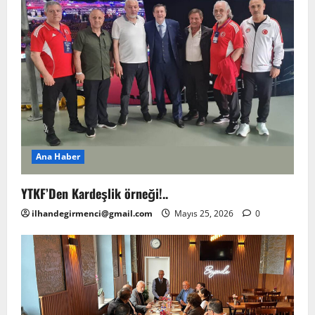
Ana Haber
YTKF’Den Kardeşlik örneği!..
ilhandegirmenci@gmail.com
Mayıs 25, 2026
0