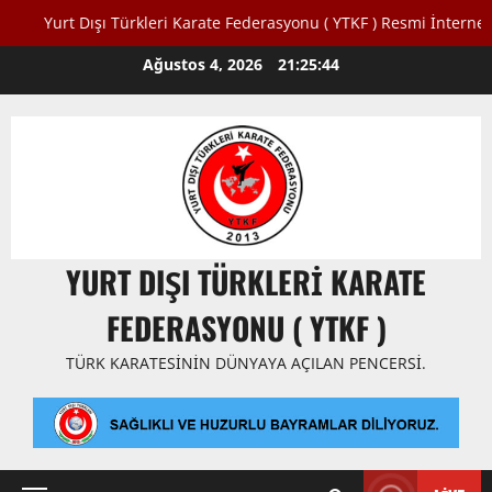
 Dışı Türkleri Karate Federasyonu ( YTKF ) Resmi İnternet Sitesine H
Skip
Ağustos 4, 2026
21:25:45
to
content
YURT DIŞI TÜRKLERI KARATE
FEDERASYONU ( YTKF )
TÜRK KARATESININ DÜNYAYA AÇILAN PENCERSI.