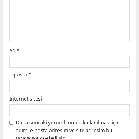
a
t
i
o
Ad
*
n
E-posta
*
İnternet sitesi
Daha sonraki yorumlarımda kullanılması için
adım, e-posta adresim ve site adresim bu
tarayıcıya kaydedilsin.