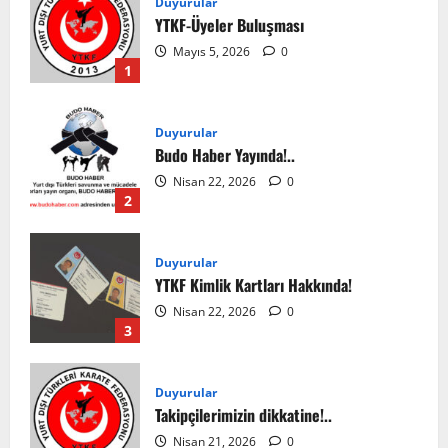
Duyurular
YTKF-Üyeler Buluşması
Mayıs 5, 2026
0
1
Duyurular
Budo Haber Yayında!..
Nisan 22, 2026
0
2
Duyurular
YTKF Kimlik Kartları Hakkında!
Nisan 22, 2026
0
3
Duyurular
Takipçilerimizin dikkatine!..
Nisan 21, 2026
0