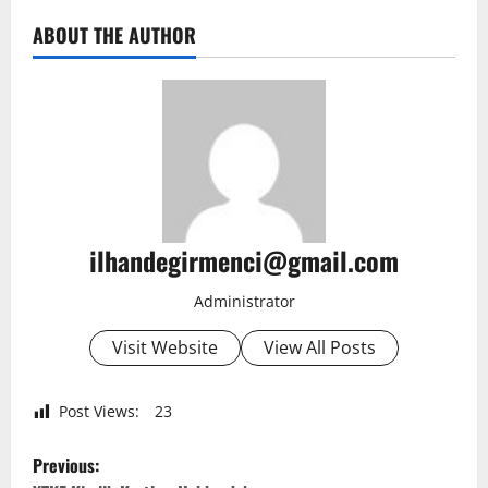
ABOUT THE AUTHOR
ilhandegirmenci@gmail.com
Administrator
Visit Website
View All Posts
Post Views:
23
P
Previous: