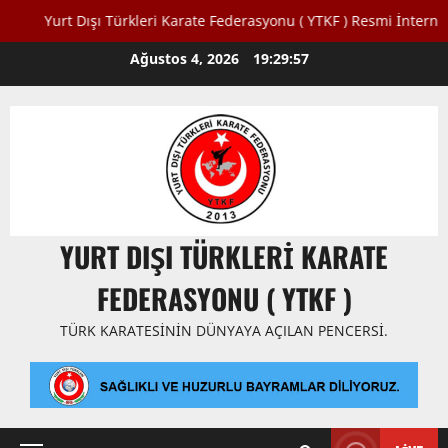
Yurt Dışı Türkleri Karate Federasyonu ( YTKF ) Resmi İnternet Sitesi
Skip
Ağustos 4, 2026
19:29:58
to
content
YURT DIŞI TÜRKLERI KARATE
FEDERASYONU ( YTKF )
TÜRK KARATESININ DÜNYAYA AÇILAN PENCERSI.