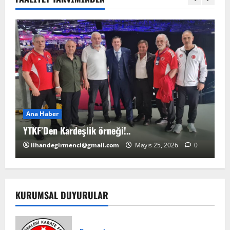
Ana Haber
A
YTKF’Den Kardeşlik örneği!..
YT
ilhandegirmenci@gmail.com
Mayıs 25, 2026
0
KURUMSAL DUYURULAR