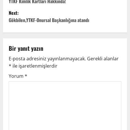
o
YTKF Kimlik Kartları Hakkında!
Next:
s
Gökbilen,YTKF-Onursal Başkanlığına atandı
t
n
Bir yanıt yazın
a
E-posta adresiniz yayınlanmayacak.
Gerekli alanlar
v
*
ile işaretlenmişlerdir
i
Yorum
*
g
a
t
i