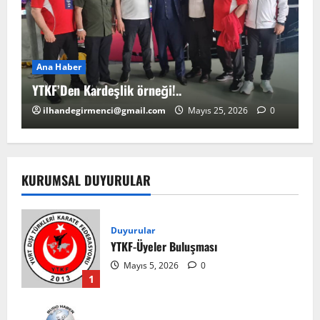
Ana Haber
A
YTKF’Den Kardeşlik örneği!..
YT
ilhandegirmenci@gmail.com
Mayıs 25, 2026
0
KURUMSAL DUYURULAR
Duyurular
YTKF-Üyeler Buluşması
Mayıs 5, 2026
0
1