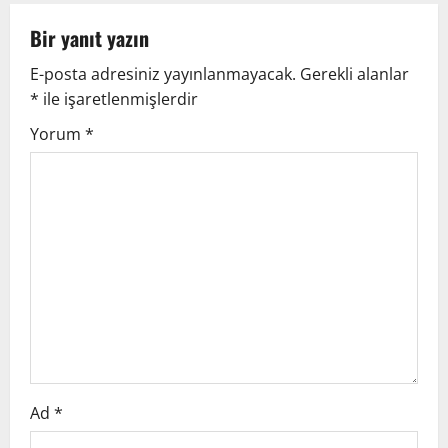
n
Bir yanıt yazın
a
E-posta adresiniz yayınlanmayacak.
Gerekli alanlar
v
*
ile işaretlenmişlerdir
i
Yorum
*
g
a
t
i
o
n
Ad
*