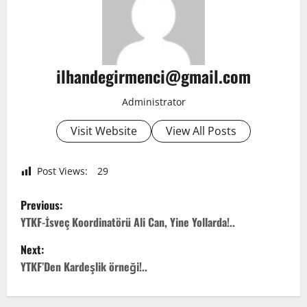
ilhandegirmenci@gmail.com
Administrator
Visit Website
View All Posts
Post Views:
29
P
Previous:
o
YTKF-İsveç Koordinatörü Ali Can, Yine Yollarda!..
Next:
s
YTKF’Den Kardeşlik örneği!..
t