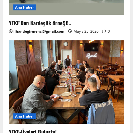
Ana Haber
YTKF’Den Kardeşlik örneği!..
ilhandegirmenci@gmail.com
Mayıs 25, 2026
0
Ana Haber
YTKF-Üyeleri Buluştu!..