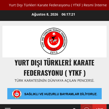
t Dışı Türkleri Karate Federasyonu ( YTKF ) Resmi İnternet Sitesine 
Skip
Ağustos 8, 2026
06:17:22
to
content
YURT DIŞI TÜRKLERI KARATE
FEDERASYONU ( YTKF )
TÜRK KARATESININ DÜNYAYA AÇILAN PENCERSI.