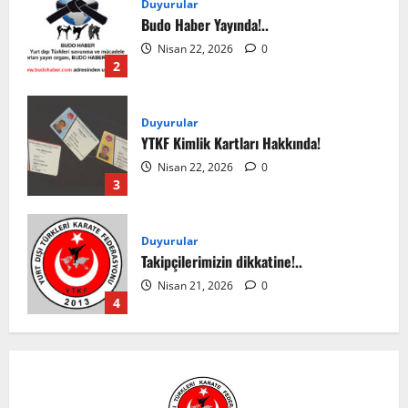
Duyurular
Budo Haber Yayında!..
Nisan 22, 2026
0
2
Duyurular
YTKF Kimlik Kartları Hakkında!
Nisan 22, 2026
0
3
Duyurular
Takipçilerimizin dikkatine!..
Nisan 21, 2026
0
4