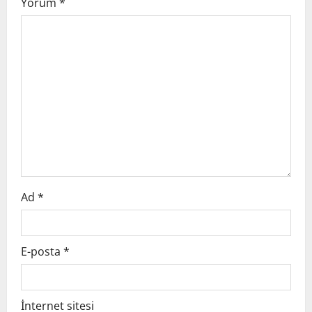
i
Yorum
*
g
a
t
i
o
n
Ad
*
E-posta
*
İnternet sitesi