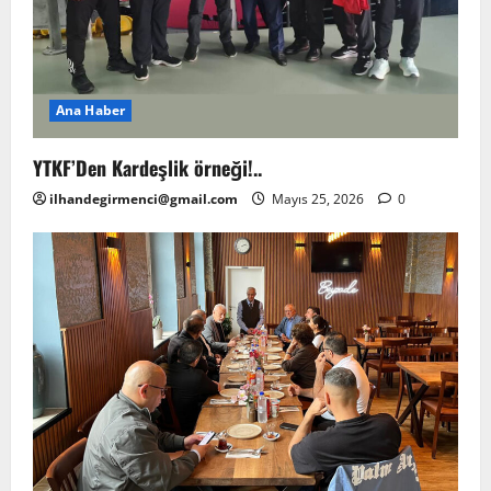
Ana Haber
YTKF’Den Kardeşlik örneği!..
ilhandegirmenci@gmail.com
Mayıs 25, 2026
0