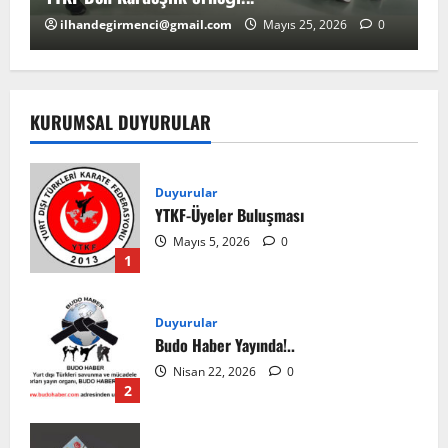
ilhandegirmenci@gmail.com
Mayıs 25, 2026
0
KURUMSAL DUYURULAR
Duyurular
YTKF-Üyeler Buluşması
Mayıs 5, 2026
0
1
Duyurular
Budo Haber Yayında!..
Nisan 22, 2026
0
2