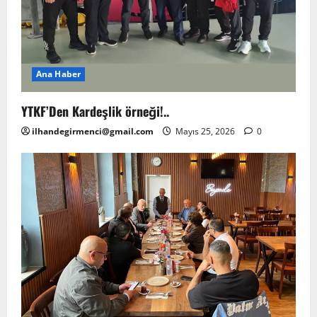
Ana Haber
YTKF’Den Kardeşlik örneği!..
ilhandegirmenci@gmail.com
Mayıs 25, 2026
0