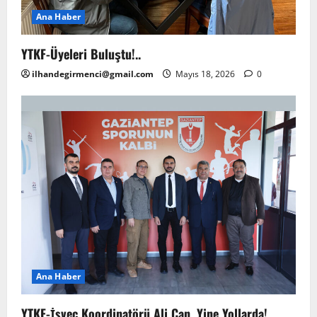
Ana Haber
YTKF-Üyeleri Buluştu!..
ilhandegirmenci@gmail.com
Mayıs 18, 2026
0
Ana Haber
YTKF-İsveç Koordinatörü Ali Can, Yine Yollarda!..