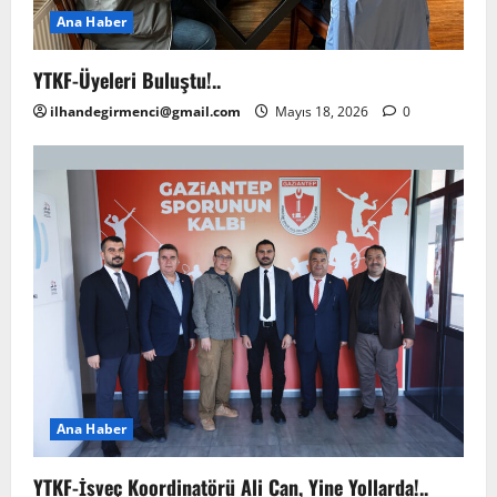
Ana Haber
YTKF-Üyeleri Buluştu!..
ilhandegirmenci@gmail.com
Mayıs 18, 2026
0
Ana Haber
YTKF-İsveç Koordinatörü Ali Can, Yine Yollarda!..