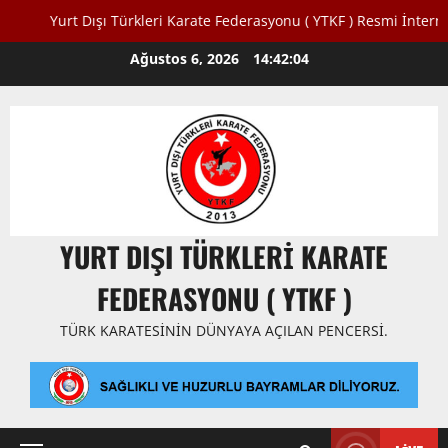
rt Dışı Türkleri Karate Federasyonu ( YTKF ) Resmi İnternet Sitesine
Skip
Ağustos 6, 2026
14:42:05
to
content
YURT DIŞI TÜRKLERI KARATE
FEDERASYONU ( YTKF )
TÜRK KARATESININ DÜNYAYA AÇILAN PENCERSI.