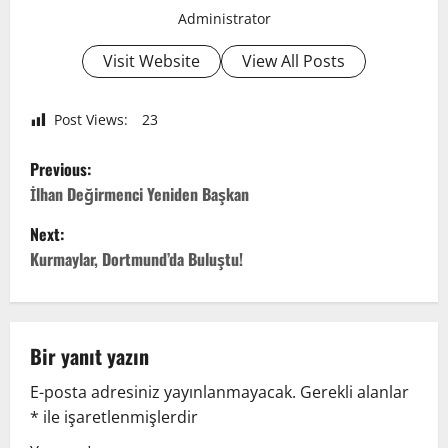
Administrator
Visit Website
View All Posts
Post Views:
23
P
Previous:
o
İlhan Değirmenci Yeniden Başkan
Next:
s
Kurmaylar, Dortmund’da Buluştu!
t
n
Bir yanıt yazın
a
E-posta adresiniz yayınlanmayacak.
Gerekli alanlar
v
*
ile işaretlenmişlerdir