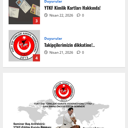
Duyurular
YTKF Kimlik Kartları Hakkında!
Nisan 22, 2026
0
3
Duyurular
Takipçilerimizin dikkatine!..
Nisan 21, 2026
0
4