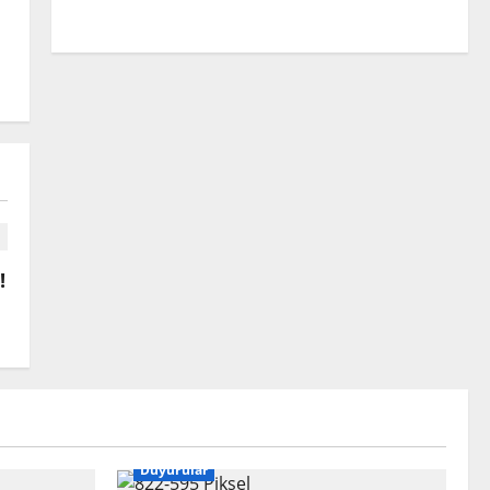
Başkanlığına atandı
ilhandegirmenci@gmail.com
Nisan 22, 2026
0
!
Duyurular