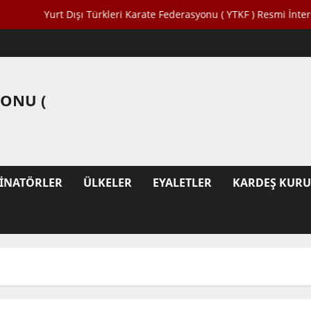
Yurt Dışı Türkleri Karate Federasyonu ( YTKF ) Resmi İnternet Sites
YONU (
INATÖRLER
ÜLKELER
EYALETLER
KARDEŞ KUR