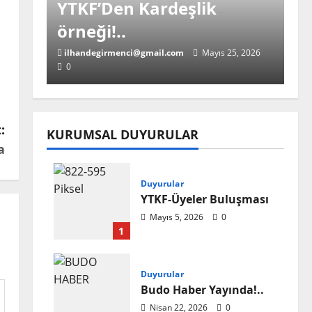
YTKF’Den Kardeşlik
örneği!..
ilhandegirmenci@gmail.com
Mayıs 25, 2026
0
:
KURUMSAL DUYURULAR
a
Ana Haber
YTKF-Üyeleri Buluştu!..
Duyurular
YTKF-Üyeler Buluşması
ilhandegirmenci@gmail.com
Mayıs 18, 2026
Mayıs 5, 2026
0
0
1
Duyurular
Budo Haber Yayında!..
Ana Haber
Nisan 22, 2026
0