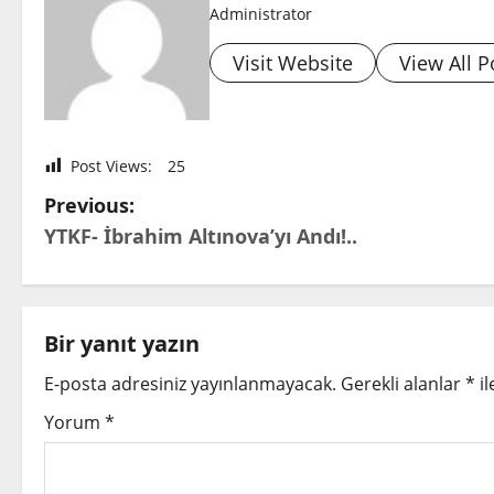
Administrator
Visit Website
View All P
Post Views:
25
P
Previous:
YTKF- İbrahim Altınova’yı Andı!..
o
s
t
Bir yanıt yazın
E-posta adresiniz yayınlanmayacak.
Gerekli alanlar
*
il
n
Yorum
*
a
v