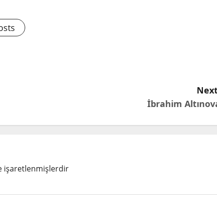
osts
Next
İbrahim Altınov
e işaretlenmişlerdir