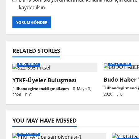
kaydedilsin.
RELATED STORIES
Duyurular
Duyurular
Budo Haber Y
YTKF-Üyeler Buluşması
ilhandegirmenci
ilhandegirmenci@gmail.com
Mayıs 5,
2026
0
2026
0
YOU MAY HAVE MISSED
Ana Haber