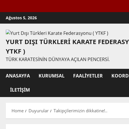
Skip
Ağustos 5, 2026
to
content
YURT DIŞI TÜRKLERI KARATE FEDERAS
YTKF )
TÜRK KARATESININ DÜNYAYA AÇILAN PENCERSI.
ANASAYFA
KURUMSAL
FAALIYETLER
KOORD
İLETIŞIM
Home
Duyurular
Takipçilerimizin dikkatine!..