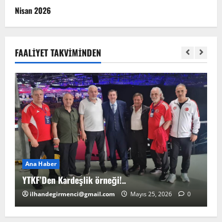
Nisan 2026
FAALIYET TAKVIMINDEN
Ana Haber
A
YTKF’Den Kardeşlik örneği!..
YT
ilhandegirmenci@gmail.com
Mayıs 25, 2026
0