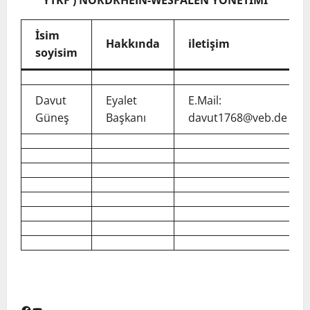
YTKF ) NORDRHEIN-WESFALEN YÖNETİMİ
İsim
Hakkında
iletişim
soyisim
Davut
Eyalet
E.Mail:
Güneş
Başkanı
davut1768@veb.de
Facebook