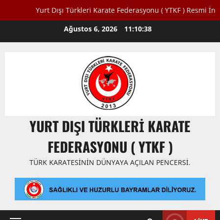
Yurt Dışı Türkleri Karate Federasyonu ( YTKF ) Resmi İnternet S
Skip
Ağustos 6, 2026
11:10:39
to
content
YURT DIŞI TÜRKLERI KARATE
FEDERASYONU ( YTKF )
TÜRK KARATESININ DÜNYAYA AÇILAN PENCERSI.