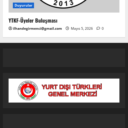
Duyurular
YTKF-Üyeler Buluşması
ilhandegirmenci@gmail.com
Mayıs 5, 2026
0