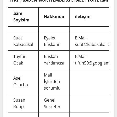
YTKF ) BADEN WÜRTTEMBERG EYALET YÖNETİMİ
İsim
Hakkında
iletişim
Soyisim
Suat
Eyalet
E.Mail:
Kabasakal
Başkanı
suat@kabasakal.de
Tayfun
Başkan
E.Mail:
Ocak
Yardımcısı
tifun59@googlemail
Mali
Asel
İşlerden
Osorba
sorumlu
Susan
Genel
Rupp
Sekreter