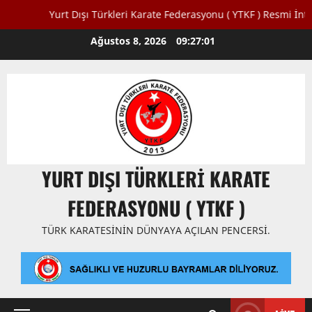
Yurt Dışı Türkleri Karate Federasyonu ( YTKF ) Resmi İnternet S
Skip
Ağustos 8, 2026
09:27:02
to
content
YURT DIŞI TÜRKLERI KARATE
FEDERASYONU ( YTKF )
TÜRK KARATESININ DÜNYAYA AÇILAN PENCERSI.