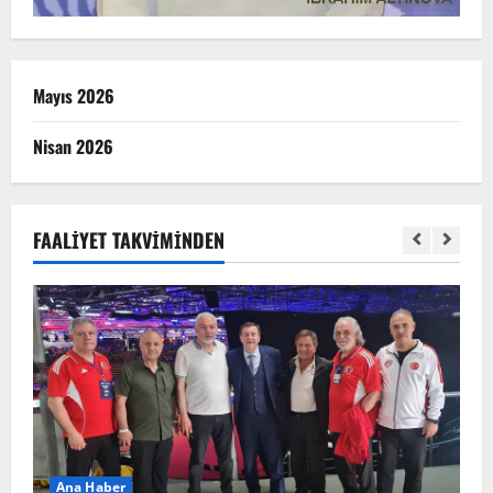
Mayıs 2026
Nisan 2026
FAALIYET TAKVIMINDEN
Ana Haber
A