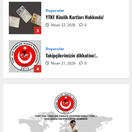
Duyurular
YTKF Kimlik Kartları Hakkında!
Nisan 22, 2026
0
3
Duyurular
Takipçilerimizin dikkatine!..
Nisan 21, 2026
0
4