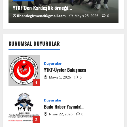
YTKF’Den Kardeşlik örneği!..
YT
ilhandegirmenci@gmail.com
Mayıs 25, 2026
0
KURUMSAL DUYURULAR
Duyurular
YTKF-Üyeler Buluşması
Mayıs 5, 2026
0
1
Duyurular
Budo Haber Yayında!..
Nisan 22, 2026
0
2