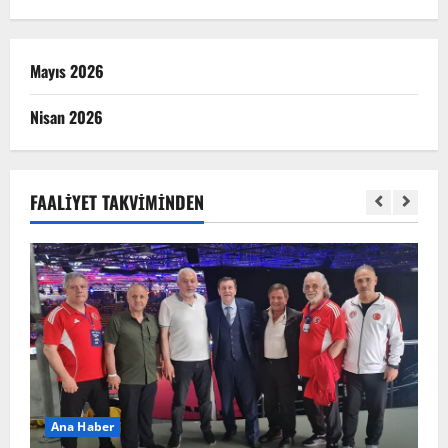
Mayıs 2026
Nisan 2026
FAALIYET TAKVIMINDEN
Ana Haber
A