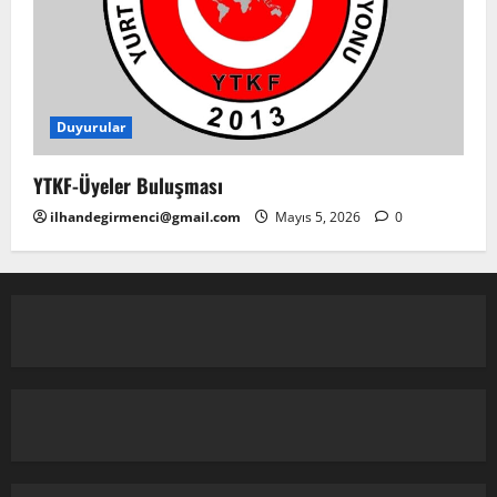
Duyurular
YTKF-Üyeler Buluşması
ilhandegirmenci@gmail.com
Mayıs 5, 2026
0