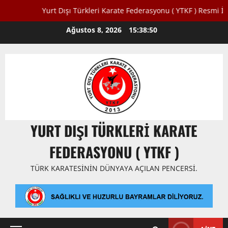
Yurt Dışı Türkleri Karate Federasyonu ( YTKF ) Resmi İnternet
Skip
Ağustos 8, 2026
15:38:51
to
content
YURT DIŞI TÜRKLERI KARATE
FEDERASYONU ( YTKF )
TÜRK KARATESININ DÜNYAYA AÇILAN PENCERSI.