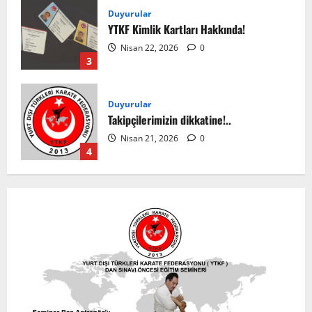
Duyurular
YTKF Kimlik Kartları Hakkında!
Nisan 22, 2026
0
3
Duyurular
Takipçilerimizin dikkatine!..
Nisan 21, 2026
0
4