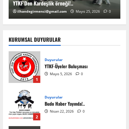
YTKF’Den Kardeşlik örneği!..
YT
ilhandegirmenci@gmail.com
Mayıs 25, 2026
0
KURUMSAL DUYURULAR
Duyurular
YTKF-Üyeler Buluşması
Mayıs 5, 2026
0
1
Duyurular
Budo Haber Yayında!..
Nisan 22, 2026
0
2