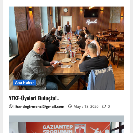
Ana Haber
YTKF-Üyeleri Buluştu!..
ilhandegirmenci@gmail.com
Mayıs 18, 2026
0