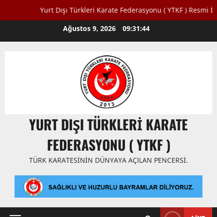
Yurt Dışı Türkleri Karate Federasyonu ( YTKF ) Resmi İnternet
Skip
Ağustos 9, 2026
09:31:44
to
content
YURT DIŞI TÜRKLERI KARATE
FEDERASYONU ( YTKF )
TÜRK KARATESININ DÜNYAYA AÇILAN PENCERSI.