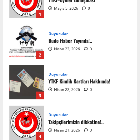
Mayıs 5, 2026
0
1
Duyurular
Budo Haber Yayında!..
Nisan 22, 2026
0
2
Duyurular
YTKF Kimlik Kartları Hakkında!
Nisan 22, 2026
0
3
Duyurular
Takipçilerimizin dikkatine!..
Nisan 21, 2026
0
4