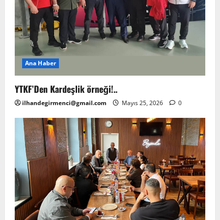
Ana Haber
YTKF’Den Kardeşlik örneği!..
ilhandegirmenci@gmail.com
Mayıs 25, 2026
0