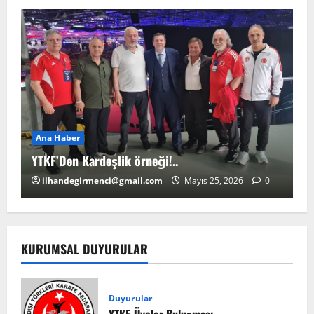
Ana Haber
A
YTKF’Den Kardeşlik örneği!..
YT
ilhandegirmenci@gmail.com
Mayıs 25, 2026
0
KURUMSAL DUYURULAR
Duyurular
YTKF-Üyeler Buluşması