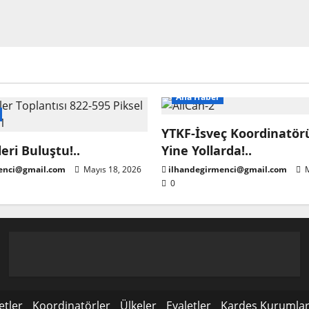
Ana Haber
YTKF-İsveç Koordinatörü
eri Buluştu!..
Yine Yollarda!..
enci@gmail.com
Mayıs 18, 2026
ilhandegirmenci@gmail.com
M
0
etler
Koordinatörler
Ülkeler
Eyaletler
Kardeş Kurumla