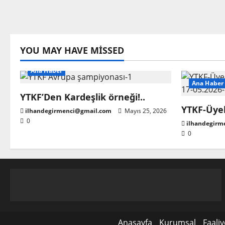
YOU MAY HAVE MISSED
Ana Haber
Ana Haber
YTKF’Den Kardeşlik örneği!..
YTKF-Üyel
ilhandegirmenci@gmail.com
Mayıs 25, 2026
0
ilhandegirm
0
Anasayfa
Kurumsal
Faaliy