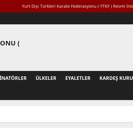
Yurt Dışı Türkleri Karate Federasyonu ( YTKF ) Resmi İnternet Si
YONU (
INATÖRLER
ÜLKELER
EYALETLER
KARDEŞ KUR