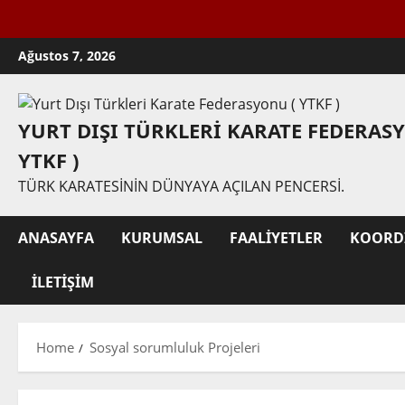
Skip
Ağustos 7, 2026
to
content
YURT DIŞI TÜRKLERI KARATE FEDERAS
YTKF )
TÜRK KARATESININ DÜNYAYA AÇILAN PENCERSI.
ANASAYFA
KURUMSAL
FAALIYETLER
KOORD
İLETIŞIM
Home
Sosyal sorumluluk Projeleri