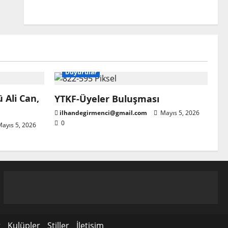
Başkanlığına atandı
ilhandegirmenci@gmail.com
Nisan 22, 2026
0
Duyurular
 Ali Can,
YTKF-Üyeler Buluşması
ilhandegirmenci@gmail.com
Mayıs 5, 2026
0
ayıs 5, 2026
r
Kulüpler
Stiller
İletişim