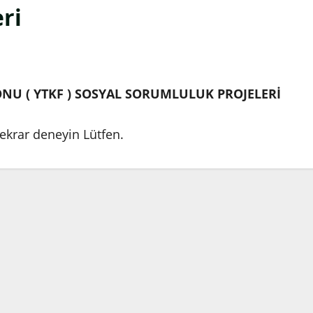
ri
ONU ( YTKF ) SOSYAL SORUMLULUK PROJELERİ
krar deneyin Lütfen.