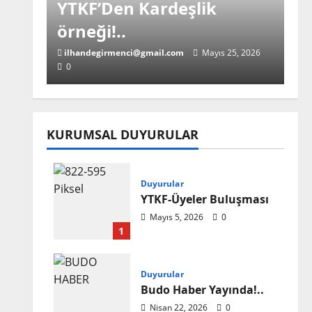
YTKF’Den Kardeşlik
örneği!..
ilhandegirmenci@gmail.com
Mayıs 25, 2026
0
KURUMSAL DUYURULAR
Ana Haber
YTKF-Üyeleri Buluştu!..
Duyurular
YTKF-Üyeler Buluşması
ilhandegirmenci@gmail.com
Mayıs 18, 2026
Mayıs 5, 2026
0
0
1
Duyurular
Budo Haber Yayında!..
Ana Haber
Nisan 22, 2026
0