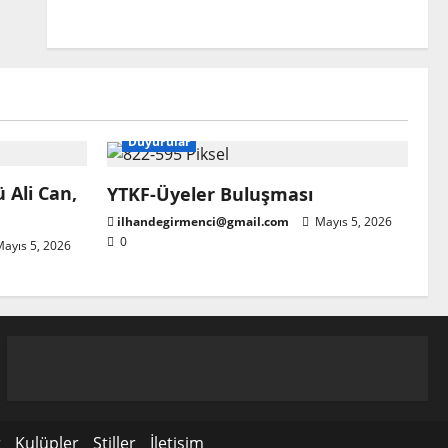
Başkanlığına atandı
ilhandegirmenci@gmail.com
Nisan 22, 2026
0
Duyurular
 Ali Can,
YTKF-Üyeler Buluşması
ilhandegirmenci@gmail.com
Mayıs 5, 2026
0
ayıs 5, 2026
r
Kulüpler
Stiller
İletişim