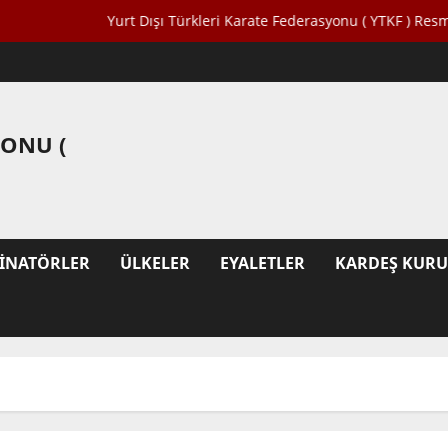
Yurt Dışı Türkleri Karate Federasyonu ( YTKF ) Resmi İntern
YONU (
INATÖRLER
ÜLKELER
EYALETLER
KARDEŞ KUR