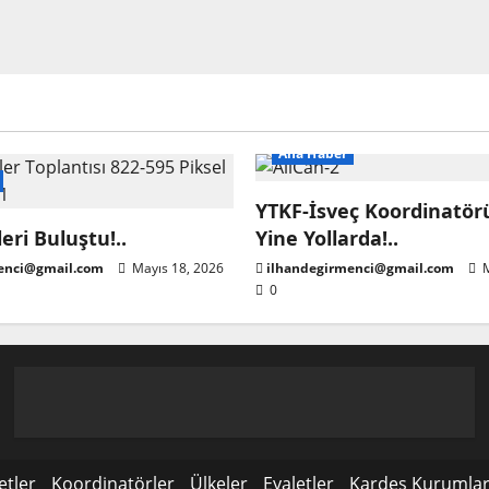
Ana Haber
YTKF-İsveç Koordinatörü
eri Buluştu!..
Yine Yollarda!..
enci@gmail.com
Mayıs 18, 2026
ilhandegirmenci@gmail.com
M
0
etler
Koordinatörler
Ülkeler
Eyaletler
Kardeş Kurumla