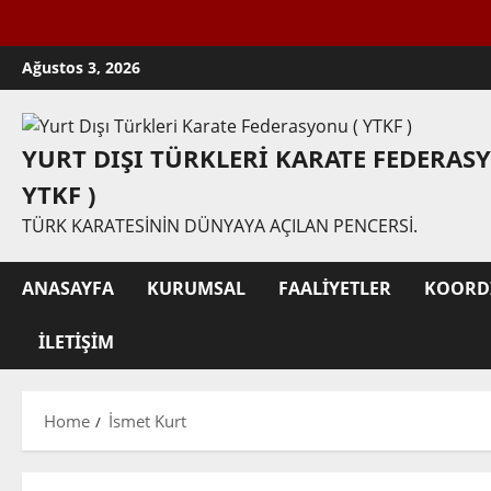
Skip
Ağustos 3, 2026
to
content
YURT DIŞI TÜRKLERI KARATE FEDERAS
YTKF )
TÜRK KARATESININ DÜNYAYA AÇILAN PENCERSI.
ANASAYFA
KURUMSAL
FAALIYETLER
KOORD
İLETIŞIM
Home
İsmet Kurt