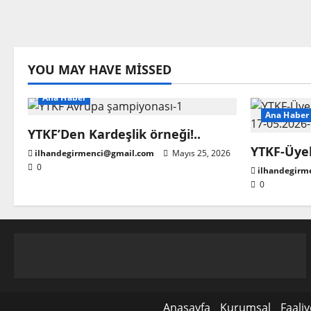
YOU MAY HAVE MISSED
Ana Haber
Ana Haber
YTKF’Den Kardeşlik örneği!..
YTKF-Üyel
ilhandegirmenci@gmail.com
Mayıs 25, 2026
0
ilhandegirm
0
Anasayfa
Kurumsal
Faaliy