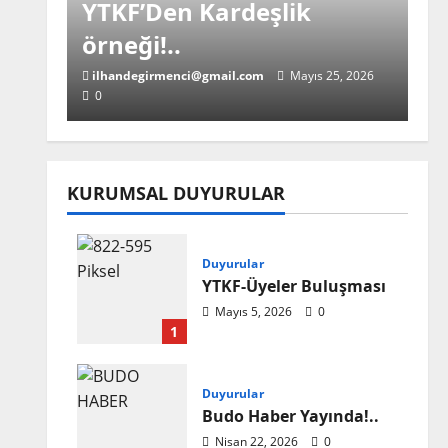
YTKF’Den Kardeşlik
örneği!..
ilhandegirmenci@gmail.com
Mayıs 25, 2026
0
KURUMSAL DUYURULAR
Ana Haber
YTKF-Üyeleri Buluştu!..
Duyurular
YTKF-Üyeler Buluşması
ilhandegirmenci@gmail.com
Mayıs 18, 2026
Mayıs 5, 2026
0
0
1
Duyurular
Budo Haber Yayında!..
Ana Haber
Nisan 22, 2026
0