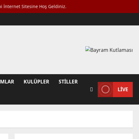
et Sitesine Hoş Geldiniz.
UMLAR
KULÜPLER
STILLER
LIVE