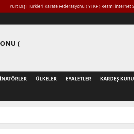
Dışı Türkleri Karate Federasyonu ( YTKF ) Resmi İnternet Sitesine Ho
YONU (
INATÖRLER
ÜLKELER
EYALETLER
KARDEŞ KUR