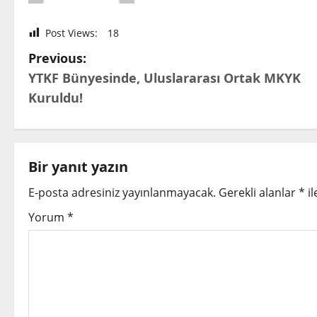
Post Views:
18
P
Previous:
YTKF Bünyesinde, Uluslararası Ortak MKYK
o
Kuruldu!
s
t
Bir yanıt yazın
n
E-posta adresiniz yayınlanmayacak.
Gerekli alanlar
*
il
a
Yorum
*
v
i
g