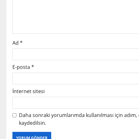
a
t
i
o
Ad
*
n
E-posta
*
İnternet sitesi
Daha sonraki yorumlarımda kullanılması için adım, 
kaydedilsin.