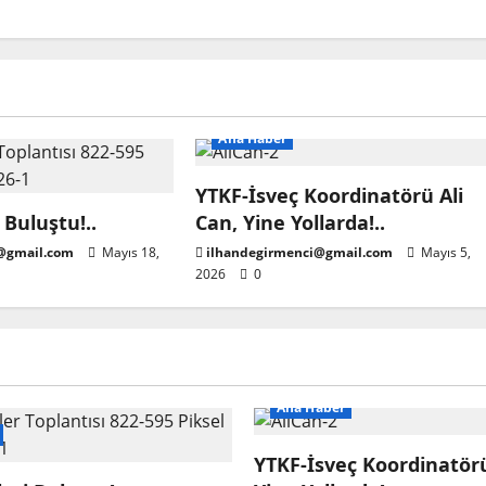
Ana Haber
YTKF-İsveç Koordinatörü Ali
 Buluştu!..
Can, Yine Yollarda!..
@gmail.com
Mayıs 18,
ilhandegirmenci@gmail.com
Mayıs 5,
2026
0
Ana Haber
YTKF-İsveç Koordinatörü