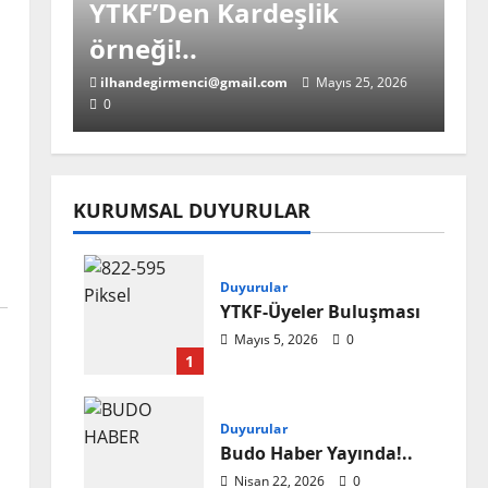
YTKF’Den Kardeşlik
örneği!..
ilhandegirmenci@gmail.com
Mayıs 25, 2026
0
KURUMSAL DUYURULAR
Ana Haber
YTKF-Üyeleri Buluştu!..
Duyurular
YTKF-Üyeler Buluşması
ilhandegirmenci@gmail.com
Mayıs 18, 2026
Mayıs 5, 2026
0
0
1
Duyurular
Budo Haber Yayında!..
Ana Haber
Nisan 22, 2026
0