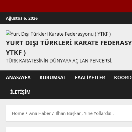
Yurt 
Skip
Ağustos 6, 2026
to
content
YURT DIŞI TÜRKLERI KARATE FEDERAS
YTKF )
TÜRK KARATESININ DÜNYAYA AÇILAN PENCERSI.
ANASAYFA
KURUMSAL
FAALIYETLER
KOORD
İLETIŞIM
Home
Ana Haber
İlhan Başkan, Yine Yollarda!..