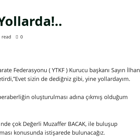
ollarda!..
 read
0
 Karate Federasyonu ( YTKF ) Kurucu başkanı Sayın İlhan
rdi,”Evet sizin de dediğniz gibi, yine yollardayım.
 beraberliğin oluşturulması adına çıkmış olduğum
inde çok Değerli Muzaffer BACAK, ile buluşup
lanması konusunda istişarede bulunacağız.