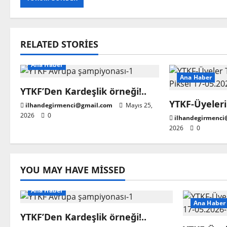
RELATED STORIES
Ana Haber
Ana Haber
YTKF’Den Kardeşlik örneği!..
YTKF-Üyeleri
ilhandegirmenci@gmail.com
Mayıs 25,
2026
0
ilhandegirmenci
2026
0
YOU MAY HAVE MISSED
Ana Haber
Ana Haber
YTKF’Den Kardeşlik örneği!..