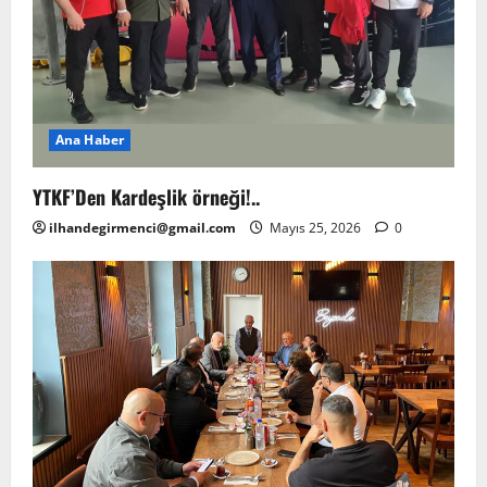
Ana Haber
YTKF’Den Kardeşlik örneği!..
ilhandegirmenci@gmail.com
Mayıs 25, 2026
0