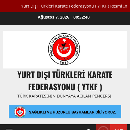
Yurt Dışı Türkleri Karate Federasyonu ( YTKF ) Resmi İnternet 
Skip
Ağustos 7, 2026
00:32:41
to
content
YURT DIŞI TÜRKLERI KARATE
FEDERASYONU ( YTKF )
TÜRK KARATESININ DÜNYAYA AÇILAN PENCERSI.