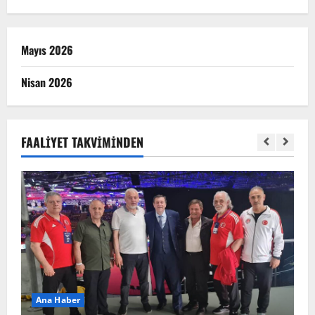
Mayıs 2026
Nisan 2026
FAALIYET TAKVIMINDEN
Ana Haber
A