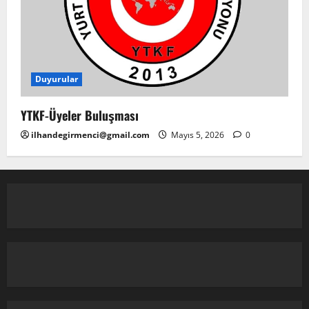
Duyurular
YTKF-Üyeler Buluşması
ilhandegirmenci@gmail.com
Mayıs 5, 2026
0