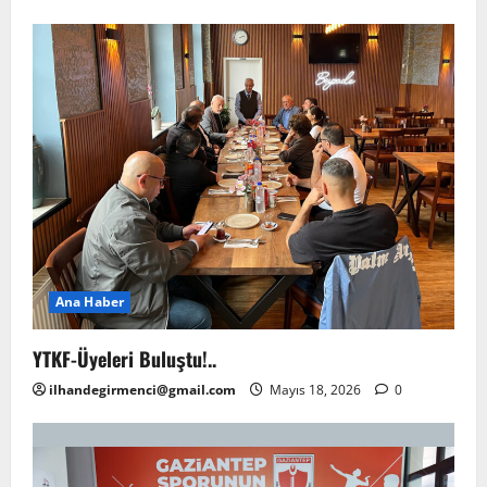
Ana Haber
YTKF-Üyeleri Buluştu!..
ilhandegirmenci@gmail.com
Mayıs 18, 2026
0