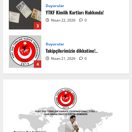
Duyurular
YTKF Kimlik Kartları Hakkında!
Nisan 22, 2026
0
3
Duyurular
Takipçilerimizin dikkatine!..
Nisan 21, 2026
0
4