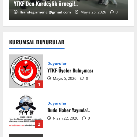
YTKF’Den Kardeşlik örneği!..
YT
ilhandegirmenci@gmail.com
Mayıs 25, 2026
0
KURUMSAL DUYURULAR
Duyurular
YTKF-Üyeler Buluşması
Mayıs 5, 2026
0
1
Duyurular
Budo Haber Yayında!..
Nisan 22, 2026
0
2