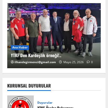
Ana Haber
A
YTKF’Den Kardeşlik örneği!..
YT
ilhandegirmenci@gmail.com
Mayıs 25, 2026
0
KURUMSAL DUYURULAR
Duyurular
YTKF-Üyeler Buluşması