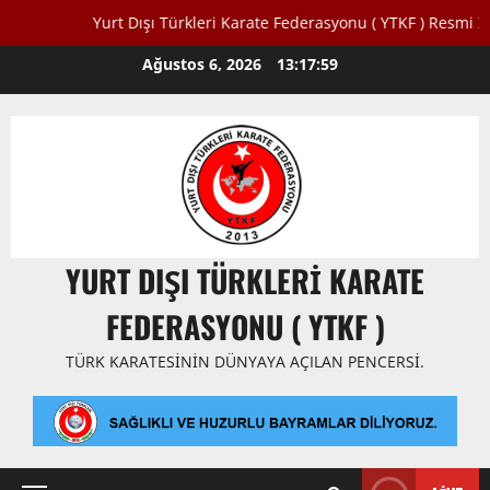
Yurt Dışı Türkleri Karate Federasyonu ( YTKF ) Resmi İnterne
Skip
Ağustos 6, 2026
13:17:59
to
content
YURT DIŞI TÜRKLERI KARATE
FEDERASYONU ( YTKF )
TÜRK KARATESININ DÜNYAYA AÇILAN PENCERSI.