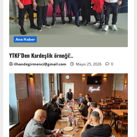
Ana Haber
YTKF’Den Kardeşlik örneği!..
ilhandegirmenci@gmail.com
Mayıs 25, 2026
0