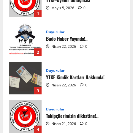
Mayıs 5, 2026
0
1
Duyurular
Budo Haber Yayında!..
Nisan 22, 2026
0
2
Duyurular
YTKF Kimlik Kartları Hakkında!
Nisan 22, 2026
0
3
Duyurular
Takipçilerimizin dikkatine!..
Nisan 21, 2026
0
4