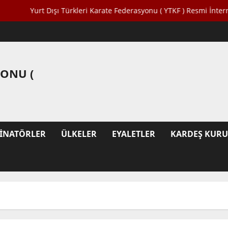
Yurt Dışı Türkleri Karate Federasyonu ( YTKF ) Resmi İnternet Sites
YONU (
INATÖRLER
ÜLKELER
EYALETLER
KARDEŞ KUR