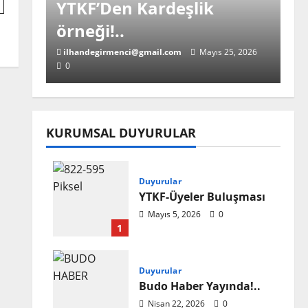
YTKF’Den Kardeşlik
örneği!..
ilhandegirmenci@gmail.com
Mayıs 25, 2026
0
KURUMSAL DUYURULAR
Ana Haber
YTKF-Üyeleri Buluştu!..
Duyurular
YTKF-Üyeler Buluşması
ilhandegirmenci@gmail.com
Mayıs 18, 2026
Mayıs 5, 2026
0
0
1
Duyurular
Budo Haber Yayında!..
Ana Haber
Nisan 22, 2026
0