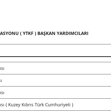
RASYONU ( YTKF ) BAŞKAN YARDIMCILARI
sı
ı
sı
ı ( Kuzey Kıbrıs Türk Cumhuriyeti )