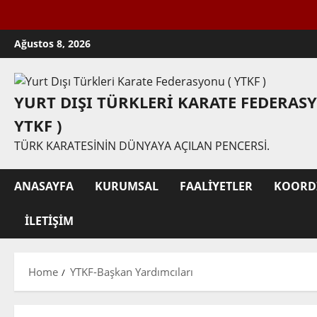
Skip
Ağustos 8, 2026
to
content
YURT DIŞI TÜRKLERI KARATE FEDERAS
YTKF )
TÜRK KARATESININ DÜNYAYA AÇILAN PENCERSI.
ANASAYFA
KURUMSAL
FAALIYETLER
KOORD
İLETIŞIM
Home
YTKF-Başkan Yardımcıları