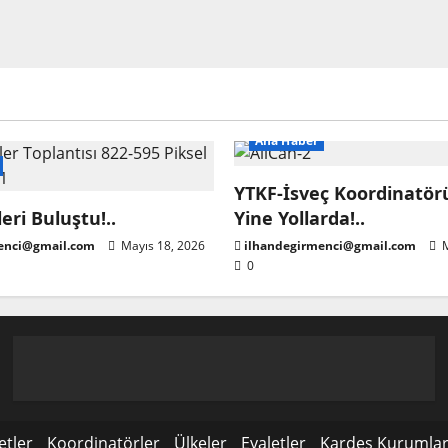
Ana Haber
YTKF-İsveç Koordinatörü
eri Buluştu!..
Yine Yollarda!..
enci@gmail.com
Mayıs 18, 2026
ilhandegirmenci@gmail.com
M
0
etler
Koordinatörler
Ülkeler
Eyaletler
Kardeş Kurumla