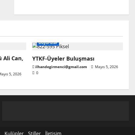
Başkanlığına atandı
ilhandegirmenci@gmail.com
Nisan 22, 2026
0
Duyurular
 Ali Can,
YTKF-Üyeler Buluşması
ilhandegirmenci@gmail.com
Mayıs 5, 2026
0
ayıs 5, 2026
r
Kulüpler
Stiller
İletişim