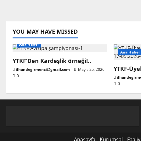
YOU MAY HAVE MISSED
Ana Haber
Ana Haber
YTKF’Den Kardeşlik örneği!..
YTKF-Üyel
ilhandegirmenci@gmail.com
Mayıs 25, 2026
0
ilhandegirm
0
Anasayfa
Kurumsal
Faaliy