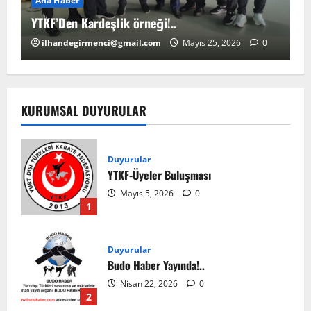
Ana Haber
A
YTKF’Den Kardeşlik örneği!..
YT
ilhandegirmenci@gmail.com
Mayıs 25, 2026
0
KURUMSAL DUYURULAR
Duyurular
YTKF-Üyeler Buluşması
Mayıs 5, 2026
0
1
Duyurular
Budo Haber Yayında!..
Nisan 22, 2026
0
2