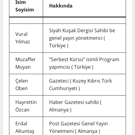
İsim
Hakkında
Soyisim
Siyah Kuşak Dergisi Sahibi be
Vural
genel yayın yönetmenci (
Yılmaz
Türkiye )
Muzaffer
”Serbest Kürsü” isimli Program
Muyan
yapımcısı ( Türkiye )
Çelen
Gazeteci ( Kuzey Kıbrıs Türk
Oben
Cumhuriyeti )
Hayrettin
Haber Gazetesi sahibi (
Özcan
Almanya )
Erdal
Post Gazetesi Genel Yayın
Altuntaş
Yönetmeni ( Almanya )